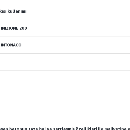
ısı kullanımı
M INIZIONE 200
EM INTONACO
eşen betonun taze hal ve sertleşmiş özellikleri ile maliyetine e